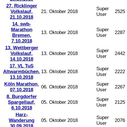
27. Ricklinger
Super
Volkslauf,
21. Oktober 2018
2525
User
21.10.2018
14. swb-
Marathon
Super
13. Oktober 2018
2287
Bremen,
User
7.10.2018
13. Wettberger
Super
Volkslauf,
13. Oktober 2018
2442
User
14.10.2018
17. VL TuS
Super
Altwarmbüchen,
13. Oktober 2018
2222
User
13.10.2018
Köln Marathon,
Super
06. Oktober 2018
2267
07.10.2018
User
8. Burgdorfer
Super
Spargellauf,
05. Oktober 2018
2125
User
6.10.2018
Harz-
Super
Wanderung
05. Oktober 2018
2076
User
30.09.2018