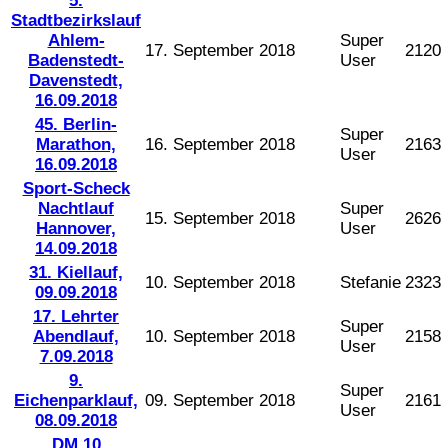
5.
Stadtbezirkslauf
Ahlem-
Super
17. September 2018
2120
Badenstedt-
User
Davenstedt,
16.09.2018
45. Berlin-
Super
Marathon,
16. September 2018
2163
User
16.09.2018
Sport-Scheck
Nachtlauf
Super
15. September 2018
2626
Hannover,
User
14.09.2018
31. Kiellauf,
10. September 2018
Stefanie
2323
09.09.2018
17. Lehrter
Super
Abendlauf,
10. September 2018
2158
User
7.09.2018
9.
Super
Eichenparklauf,
09. September 2018
2161
User
08.09.2018
DM 10