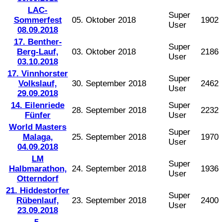
LAC-
Super
Sommerfest
05. Oktober 2018
1902
User
08.09.2018
17. Benther-
Super
Berg-Lauf,
03. Oktober 2018
2186
User
03.10.2018
17. Vinnhorster
Super
Volkslauf,
30. September 2018
2462
User
29.09.2018
14. Eilenriede
Super
28. September 2018
2232
Fünfer
User
World Masters
Super
Malaga,
25. September 2018
1970
User
04.09.2018
LM
Super
Halbmarathon,
24. September 2018
1936
User
Otterndorf
21. Hiddestorfer
Super
Rübenlauf,
23. September 2018
2400
User
23.09.2018