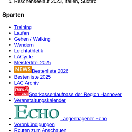
Reschenseelauf 2023, Italien, Südtirol
Sparten
Training
Laufen
Gehen / Walking
Wandern
Leichtathletik
LACycle
Meistertitel 2025
Bestenliste 2026
Bestenliste 2025
LAC Archiv
Sparkassenlaufpass der Region Hannover
Veranstaltungskalender
Langenhagener Echo
Vorankündigungen
Routen zum Anschauen