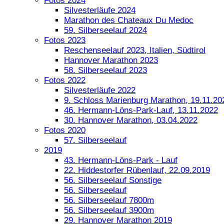
Fotos 2024
Silvesterläufe 2024
Marathon des Chateaux Du Medoc
59. Silberseelauf 2024
Fotos 2023
Reschenseelauf 2023, Italien, Südtirol
Hannover Marathon 2023
58. Silberseelauf 2023
Fotos 2022
Silvesterläufe 2022
9. Schloss Marienburg Marathon, 19.11.20
46. Hermann-Löns-Park-Lauf, 13.11.2022
30. Hannover Marathon, 03.04.2022
Fotos 2020
57. Silberseelauf
2019
43. Hermann-Löns-Park - Lauf
22. Hiddestorfer Rübenlauf, 22.09.2019
56. Silberseelauf Sonstige
56. Silberseelauf
56. Silberseelauf 7800m
56. Silberseelauf 3900m
29. Hannover Marathon 2019