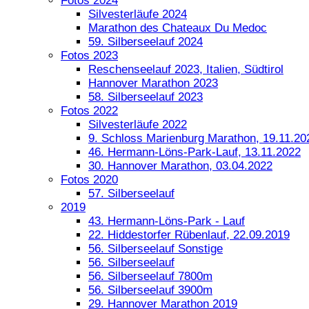
Fotos 2024
Silvesterläufe 2024
Marathon des Chateaux Du Medoc
59. Silberseelauf 2024
Fotos 2023
Reschenseelauf 2023, Italien, Südtirol
Hannover Marathon 2023
58. Silberseelauf 2023
Fotos 2022
Silvesterläufe 2022
9. Schloss Marienburg Marathon, 19.11.20
46. Hermann-Löns-Park-Lauf, 13.11.2022
30. Hannover Marathon, 03.04.2022
Fotos 2020
57. Silberseelauf
2019
43. Hermann-Löns-Park - Lauf
22. Hiddestorfer Rübenlauf, 22.09.2019
56. Silberseelauf Sonstige
56. Silberseelauf
56. Silberseelauf 7800m
56. Silberseelauf 3900m
29. Hannover Marathon 2019