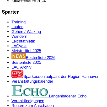
Silvesterläufe 2024
Sparten
Training
Laufen
Gehen / Walking
Wandern
Leichtathletik
LACycle
Meistertitel 2025
Bestenliste 2026
Bestenliste 2025
LAC Archiv
Sparkassenlaufpass der Region Hannover
Veranstaltungskalender
Langenhagener Echo
Vorankündigungen
Routen zum Anschauen