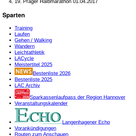
19. Prager Halbmarathon 01.04.2017
Sparten
Training
Laufen
Gehen / Walking
Wandern
Leichtathletik
LACycle
Meistertitel 2025
Bestenliste 2026
Bestenliste 2025
LAC Archiv
Sparkassenlaufpass der Region Hannover
Veranstaltungskalender
Langenhagener Echo
Vorankündigungen
Routen zum Anschauen