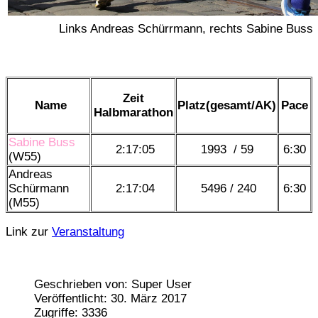
Links Andreas Schürrmann, rechts Sabine Buss
Zeit
Name
Platz(gesamt/AK)
Pace
Halbmarathon
Sabine Buss
2:17:05
1993
/ 59
6:30
(W55)
Andreas
Schürmann
2:17:04
5496
/ 240
6:30
(M55)
Link zur
Veranstaltung
Geschrieben von:
Super User
Veröffentlicht: 30. März 2017
Zugriffe: 3336