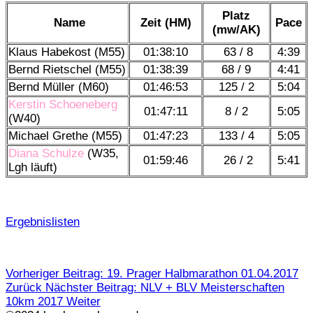
Platz
Name
Zeit (HM)
Pace
(mw/AK)
Klaus Habekost (M55)
01:38:10
63 / 8
4:39
Bernd Rietschel (M55)
01:38:39
68 / 9
4:41
Bernd Müller (M60)
01:46:53
125 / 2
5:04
Kerstin Schoeneberg
01:47:11
8 / 2
5:05
(W40)
Michael Grethe (M55)
01:47:23
133 / 4
5:05
Diana Schulze
(W35,
01:59:46
26 / 2
5:41
Lgh läuft)
Ergebnislisten
Vorheriger Beitrag: 19. Prager Halbmarathon 01.04.2017
Zurück
Nächster Beitrag: NLV + BLV Meisterschaften
10km 2017
Weiter