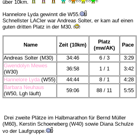
über 10km.
Hannelore Lyda gewinnt die W55.
Schnellster LACler war Andreas Solter, er kam auf einen
guten dritten Platz in der M30.
Platz
Name
Zeit (10km)
Pace
(mw/AK)
Andreas Solter (M30)
34:46
6 / 3
3:29
Gwendolyn Mewes
36:58
1 / 1
3:42
(W30)
Hannelore Lyda
(W55)
44:44
8 / 1
4:28
Barbara Neuhaus
59:06
88 / 11
5:55
(W50, Lgh läuft)
Drei zweite Plätze im Halbmarathon für Bernd Müller
(M60), Kerstin Schoeneberg (W40) sowie Diana Schulze
vo der Laufgruppe.