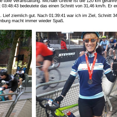
tolle Veranstaltung. Michael Grethe ist die 120 km gefahren
it 03:48:43 bedeutete das einen Schnitt von 31,46 km/h. Er e
 Lief ziemlich gut. Nach 01:39:41 war ich im Ziel, Schnitt 3
amburg macht immer wieder Spaß.