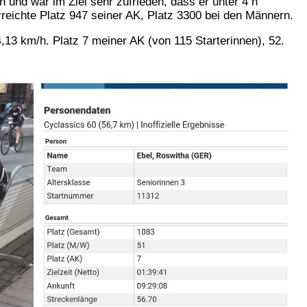
 und war im Ziel sehr zufrieden, dass er unter 4 h
rreichte Platz 947 seiner AK, Platz 3300 bei den Männern.
4,13 km/h. Platz 7 meiner AK (von 115 Starterinnen), 52.