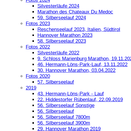
Fotos 2024
Silvesterläufe 2024
Marathon des Chateaux Du Medoc
59. Silberseelauf 2024
Fotos 2023
Reschenseelauf 2023, Italien, Südtirol
Hannover Marathon 2023
58. Silberseelauf 2023
Fotos 2022
Silvesterläufe 2022
9. Schloss Marienburg Marathon, 19.11.20
46. Hermann-Löns-Park-Lauf, 13.11.2022
30. Hannover Marathon, 03.04.2022
Fotos 2020
57. Silberseelauf
2019
43. Hermann-Löns-Park - Lauf
22. Hiddestorfer Rübenlauf, 22.09.2019
56. Silberseelauf Sonstige
56. Silberseelauf
56. Silberseelauf 7800m
56. Silberseelauf 3900m
29. Hannover Marathon 2019