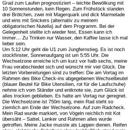
Grad zum Laufen prognostiziert – leichte Bewölkung mit
10 Sonnenstunden, kein Regen. Zum Frühstück standen
drei Brötchen, zwei mit Magerquark und dick Marmelade
und eins mit Snickers (alternativ zu meinem
obligatorischen Nutella) auf dem Programm. Bei der
Gelegenheit stellte ich wieder fest, Essen kann ich
immer… Zu Trinken nur Wasser, den Kaffee lasse ich mal
lieber sein.
Um 5:12 Uhr geht die U1 zum Jungfernstieg. Es ist noch
stockfinster, Sonnenaufgang ist um 5:55 Uhr. Die
Wechselzone erreiche ich um kurz vor halb sechs, meine
Frau verabschiedet sich und wünscht mir viel Glück. Die
letzten Vorbereitungen sind zu treffen: Die am Vortag im
Rahmen des Bike Check-ins abgegebenen Wechselbeutel
(blauer Beutel für Bike Utensilien, rot für die Laufschuhe)
nehme ich vom Ständer und entknote sie, zum Glück ist
alles trocken geblieben. Es hatte am Vortag nur geregnet.
Die Wechselzone ist 750m lang, mein Rad steht so
ziemlich am Ende der Wechselzone. Auf zum Radcheck.
Mein Rad wurde markiert, von Vögeln reichlich mit Kot
übersäht – Sattel, Lenker und Rahmen alles wurde
getroffen. Meine Jacke musste als Lappen dienen. Reifen