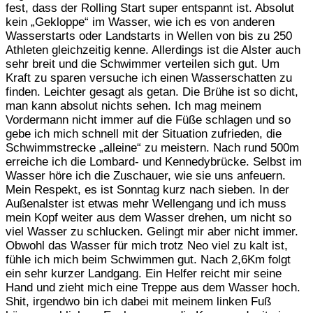
fest, dass der Rolling Start super entspannt ist. Absolut
kein „Gekloppe“ im Wasser, wie ich es von anderen
Wasserstarts oder Landstarts in Wellen von bis zu 250
Athleten gleichzeitig kenne. Allerdings ist die Alster auch
sehr breit und die Schwimmer verteilen sich gut. Um
Kraft zu sparen versuche ich einen Wasserschatten zu
finden. Leichter gesagt als getan. Die Brühe ist so dicht,
man kann absolut nichts sehen. Ich mag meinem
Vordermann nicht immer auf die Füße schlagen und so
gebe ich mich schnell mit der Situation zufrieden, die
Schwimmstrecke „alleine“ zu meistern. Nach rund 500m
erreiche ich die Lombard- und Kennedybrücke. Selbst im
Wasser höre ich die Zuschauer, wie sie uns anfeuern.
Mein Respekt, es ist Sonntag kurz nach sieben. In der
Außenalster ist etwas mehr Wellengang und ich muss
mein Kopf weiter aus dem Wasser drehen, um nicht so
viel Wasser zu schlucken. Gelingt mir aber nicht immer.
Obwohl das Wasser für mich trotz Neo viel zu kalt ist,
fühle ich mich beim Schwimmen gut. Nach 2,6Km folgt
ein sehr kurzer Landgang. Ein Helfer reicht mir seine
Hand und zieht mich eine Treppe aus dem Wasser hoch.
Shit, irgendwo bin ich dabei mit meinem linken Fuß