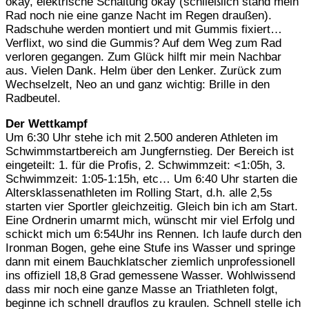
okay, elektrische Schaltung okay (schließlich stand mein
Rad noch nie eine ganze Nacht im Regen draußen).
Radschuhe werden montiert und mit Gummis fixiert…
Verflixt, wo sind die Gummis? Auf dem Weg zum Rad
verloren gegangen. Zum Glück hilft mir mein Nachbar
aus. Vielen Dank. Helm über den Lenker. Zurück zum
Wechselzelt, Neo an und ganz wichtig: Brille in den
Radbeutel.
Der Wettkampf
Um 6:30 Uhr stehe ich mit 2.500 anderen Athleten im
Schwimmstartbereich am Jungfernstieg. Der Bereich ist
eingeteilt: 1. für die Profis, 2. Schwimmzeit: <1:05h, 3.
Schwimmzeit: 1:05-1:15h, etc… Um 6:40 Uhr starten die
Altersklassenathleten im Rolling Start, d.h. alle 2,5s
starten vier Sportler gleichzeitig. Gleich bin ich am Start.
Eine Ordnerin umarmt mich, wünscht mir viel Erfolg und
schickt mich um 6:54Uhr ins Rennen. Ich laufe durch den
Ironman Bogen, gehe eine Stufe ins Wasser und springe
dann mit einem Bauchklatscher ziemlich unprofessionell
ins offiziell 18,8 Grad gemessene Wasser. Wohlwissend
dass mir noch eine ganze Masse an Triathleten folgt,
beginne ich schnell drauflos zu kraulen. Schnell stelle ich