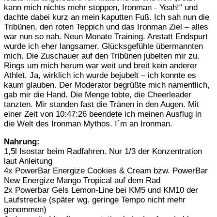
kann mich nichts mehr stoppen, Ironman - Yeah!“ und
dachte dabei kurz an mein kaputten Fuß. Ich sah nun die
Tribünen, den roten Teppich und das Ironman Ziel – alles
war nun so nah. Neun Monate Training. Anstatt Endspurt
wurde ich eher langsamer. Glücksgefühle übermannten
mich. Die Zuschauer auf den Tribünen jubelten mir zu.
Rings um mich herum war weit und breit kein anderer
Athlet. Ja, wirklich ich wurde bejubelt – ich konnte es
kaum glauben. Der Moderator begrüßte mich namentlich,
gab mir die Hand. Die Menge tobte, die Cheerleader
tanzten. Mir standen fast die Tränen in den Augen. Mit
einer Zeit von 10:47:26 beendete ich meinen Ausflug in
die Welt des Ironman Mythos. I´m an Ironman.
Nahrung:
1,5l Isostar beim Radfahren. Nur 1/3 der Konzentration
laut Anleitung
4x PowerBar Energize Cookies & Cream bzw. PowerBar
New Energize Mango Tropical auf dem Rad
2x Powerbar Gels Lemon-Line bei KM5 und KM10 der
Laufstrecke (später wg. geringe Tempo nicht mehr
genommen)