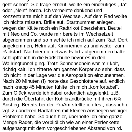
geht schon“. Sie frage erneut, wollte ein eindeutiges „Ja“
oder „Nein“ hören. Ich verneinte dankend und
konzentrierte mich auf den Wechsel. Auf dem Rad wollte
ich nichts missen. Brille auf, Startnummer anlegen,
wegen der Kälte noch ein Radtrikot überziehen. Beutel
mit Neo und Co. wurde mir bereits im Wechselzelt
abgenommen und so machte ich mich auf zum Rad. Dort
angekommen, Helm auf, Kinnriemen zu und weiter zum
Radstart. Nachdem ich etwas Fahrt aufgenommen hatte,
schlüpfte ich in die Radschuhe bevor es in den
Wallringtunnel ging. Trotz Sonnenschein war mir kalt,
richtig kalt. Ich zitterte am ganzen Körper so sehr, dass
ich nicht in der Lage war die Aeroposition einzunehmen.
Nach 20 Minuten (!) hörte das Geschlottere auf, endlich
nach knapp 45 Minuten fühlte ich mich „komfortabel“.
Zum Glück wurde ich dabei ordentlich abgelenkt, z.B.
durch die Überfahrt der Köhlbrandbrücke mit ihren 6%
Anstieg. Bereits bei der ProAm stellte ich fest, dass ich i.
vgl. zu anderen Radfahren mit kleinen Anstiegen weniger
Probleme habe. So auch hier, überholte ich eine ganze
Menge Räder, die vorbildlich wie an einer Perlenkette
aufgehängt mit dem vorgeschriebenen Abstand von rd.