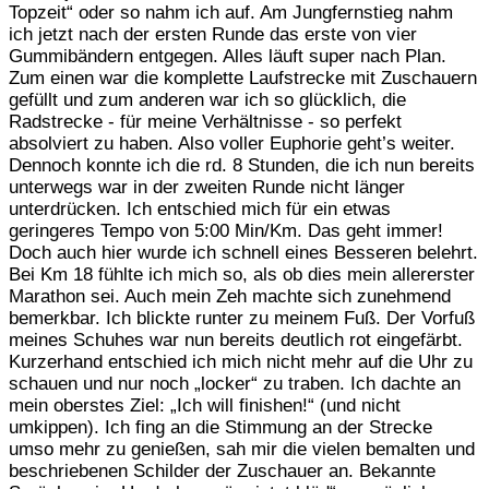
Topzeit“ oder so nahm ich auf. Am Jungfernstieg nahm
ich jetzt nach der ersten Runde das erste von vier
Gummibändern entgegen. Alles läuft super nach Plan.
Zum einen war die komplette Laufstrecke mit Zuschauern
gefüllt und zum anderen war ich so glücklich, die
Radstrecke - für meine Verhältnisse - so perfekt
absolviert zu haben. Also voller Euphorie geht’s weiter.
Dennoch konnte ich die rd. 8 Stunden, die ich nun bereits
unterwegs war in der zweiten Runde nicht länger
unterdrücken. Ich entschied mich für ein etwas
geringeres Tempo von 5:00 Min/Km. Das geht immer!
Doch auch hier wurde ich schnell eines Besseren belehrt.
Bei Km 18 fühlte ich mich so, als ob dies mein allererster
Marathon sei. Auch mein Zeh machte sich zunehmend
bemerkbar. Ich blickte runter zu meinem Fuß. Der Vorfuß
meines Schuhes war nun bereits deutlich rot eingefärbt.
Kurzerhand entschied ich mich nicht mehr auf die Uhr zu
schauen und nur noch „locker“ zu traben. Ich dachte an
mein oberstes Ziel: „Ich will finishen!“ (und nicht
umkippen). Ich fing an die Stimmung an der Strecke
umso mehr zu genießen, sah mir die vielen bemalten und
beschriebenen Schilder der Zuschauer an. Bekannte