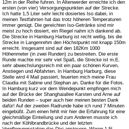
12m in der Reihe fuhren. In Altenwerder erreichte ich den
ersten (von vier) Versorgungspunkten auf der Strecke.
Ich hatte 1,5 Liter sehr leicht dosiertes Iso dabei, in
meinen Testfahrten hat das trotz höheren Temperaturen
immer genügt. Die gereichten Iso-Getränke sind mir
meist zu hoch dosiert, ein Riegel nahm ich dankend ab.
Die Strecke in Hamburg Harburg ist recht wellig, bis die
Strecke in Langenrehm den Höchstpunkt mit knapp 150m
erreicht. Insgesamt sind auf den 182Km 1000
Höhenmeter (in zwei Runden) zu bestreiten. Die erste
Runde machte mir sehr viel Spaß, die Strecke ist m.E.
sehr abwechslungsreich mit ein paar schönen Kurven,
Anstiegen und Abfahrten. In Hamburg Harburg, diese
Stelle wird 4 Mail passiert, feuerten mich meine Frau
Claudia mit Sabine und Stephan an. Danke für die Fotos.
In Hamburg kurz vor dem Wendepunkt empfingen mich
auf der Brücke der Shanghaiallee Karsten und Arne auf
beiden Runden – super auch hier meinen besten Dank
dafür! Auf der zweiten Radrunde habe ich rund 7 Minuten
eingebüßt. Zum einen fehlt mir hier die Erfahrung für eine
gleichmäßige Einteilung und zum Anderen musste ich
nach der Köhlbrandbrücke und der letzten
Verpflegungsstation das Dixi ansteuern. Waren 1,5l