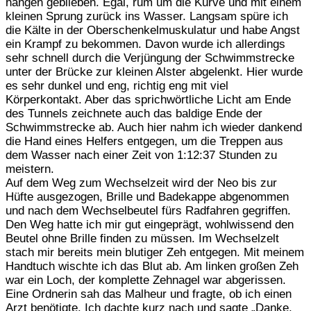
hängen geblieben. Egal, rum um die Kurve und mit einem
kleinen Sprung zurück ins Wasser. Langsam spüre ich
die Kälte in der Oberschenkelmuskulatur und habe Angst
ein Krampf zu bekommen. Davon wurde ich allerdings
sehr schnell durch die Verjüngung der Schwimmstrecke
unter der Brücke zur kleinen Alster abgelenkt. Hier wurde
es sehr dunkel und eng, richtig eng mit viel
Körperkontakt. Aber das sprichwörtliche Licht am Ende
des Tunnels zeichnete auch das baldige Ende der
Schwimmstrecke ab. Auch hier nahm ich wieder dankend
die Hand eines Helfers entgegen, um die Treppen aus
dem Wasser nach einer Zeit von 1:12:37 Stunden zu
meistern.
Auf dem Weg zum Wechselzeit wird der Neo bis zur
Hüfte ausgezogen, Brille und Badekappe abgenommen
und nach dem Wechselbeutel fürs Radfahren gegriffen.
Den Weg hatte ich mir gut eingeprägt, wohlwissend den
Beutel ohne Brille finden zu müssen. Im Wechselzelt
stach mir bereits mein blutiger Zeh entgegen. Mit meinem
Handtuch wischte ich das Blut ab. Am linken großen Zeh
war ein Loch, der komplette Zehnagel war abgerissen.
Eine Ordnerin sah das Malheur und fragte, ob ich einen
Arzt benötigte. Ich dachte kurz nach und sagte „Danke,