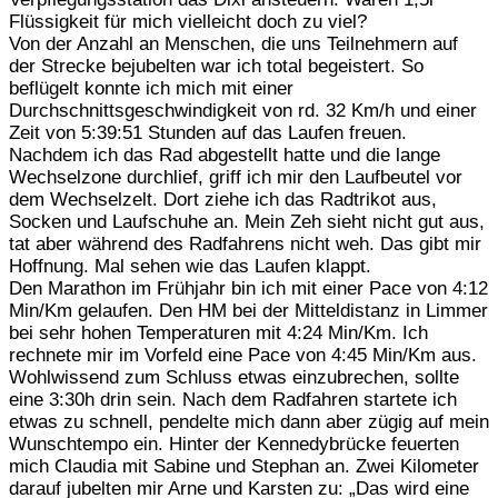
Flüssigkeit für mich vielleicht doch zu viel?
Von der Anzahl an Menschen, die uns Teilnehmern auf
der Strecke bejubelten war ich total begeistert. So
beflügelt konnte ich mich mit einer
Durchschnittsgeschwindigkeit von rd. 32 Km/h und einer
Zeit von 5:39:51 Stunden auf das Laufen freuen.
Nachdem ich das Rad abgestellt hatte und die lange
Wechselzone durchlief, griff ich mir den Laufbeutel vor
dem Wechselzelt. Dort ziehe ich das Radtrikot aus,
Socken und Laufschuhe an. Mein Zeh sieht nicht gut aus,
tat aber während des Radfahrens nicht weh. Das gibt mir
Hoffnung. Mal sehen wie das Laufen klappt.
Den Marathon im Frühjahr bin ich mit einer Pace von 4:12
Min/Km gelaufen. Den HM bei der Mitteldistanz in Limmer
bei sehr hohen Temperaturen mit 4:24 Min/Km. Ich
rechnete mir im Vorfeld eine Pace von 4:45 Min/Km aus.
Wohlwissend zum Schluss etwas einzubrechen, sollte
eine 3:30h drin sein. Nach dem Radfahren startete ich
etwas zu schnell, pendelte mich dann aber zügig auf mein
Wunschtempo ein. Hinter der Kennedybrücke feuerten
mich Claudia mit Sabine und Stephan an. Zwei Kilometer
darauf jubelten mir Arne und Karsten zu: „Das wird eine