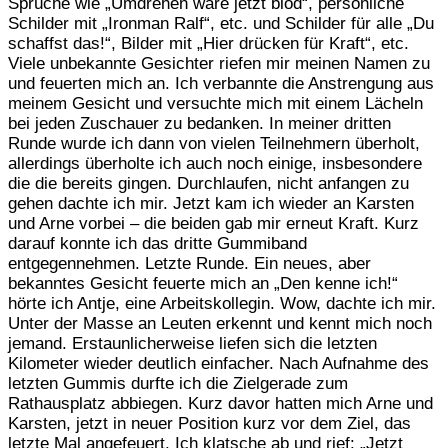
Sprüche wie „Umdrehen wäre jetzt blöd“, persönliche
Schilder mit „Ironman Ralf“, etc. und Schilder für alle „Du
schaffst das!“, Bilder mit „Hier drücken für Kraft“, etc.
Viele unbekannte Gesichter riefen mir meinen Namen zu
und feuerten mich an. Ich verbannte die Anstrengung aus
meinem Gesicht und versuchte mich mit einem Lächeln
bei jeden Zuschauer zu bedanken. In meiner dritten
Runde wurde ich dann von vielen Teilnehmern überholt,
allerdings überholte ich auch noch einige, insbesondere
die die bereits gingen. Durchlaufen, nicht anfangen zu
gehen dachte ich mir. Jetzt kam ich wieder an Karsten
und Arne vorbei – die beiden gab mir erneut Kraft. Kurz
darauf konnte ich das dritte Gummiband
entgegennehmen. Letzte Runde. Ein neues, aber
bekanntes Gesicht feuerte mich an „Den kenne ich!“
hörte ich Antje, eine Arbeitskollegin. Wow, dachte ich mir.
Unter der Masse an Leuten erkennt und kennt mich noch
jemand. Erstaunlicherweise liefen sich die letzten
Kilometer wieder deutlich einfacher. Nach Aufnahme des
letzten Gummis durfte ich die Zielgerade zum
Rathausplatz abbiegen. Kurz davor hatten mich Arne und
Karsten, jetzt in neuer Position kurz vor dem Ziel, das
letzte Mal angefeuert. Ich klatsche ab und rief: „Jetzt