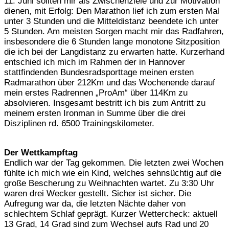
11. Juni sollten mir als Zwischenziele und zur Motivation
dienen, mit Erfolg: Den Marathon lief ich zum ersten Mal
unter 3 Stunden und die Mitteldistanz beendete ich unter
5 Stunden. Am meisten Sorgen macht mir das Radfahren,
insbesondere die 6 Stunden lange monotone Sitzposition
die ich bei der Langdistanz zu erwarten hatte. Kurzerhand
entschied ich mich im Rahmen der in Hannover
stattfindenden Bundesradsporttage meinen ersten
Radmarathon über 212Km und das Wochenende darauf
mein erstes Radrennen „ProAm“ über 114Km zu
absolvieren. Insgesamt bestritt ich bis zum Antritt zu
meinem ersten Ironman in Summe über die drei
Disziplinen rd. 6500 Trainingskilometer.
Der Wettkampftag
Endlich war der Tag gekommen. Die letzten zwei Wochen
fühlte ich mich wie ein Kind, welches sehnsüchtig auf die
große Bescherung zu Weihnachten wartet. Zu 3:30 Uhr
waren drei Wecker gestellt. Sicher ist sicher. Die
Aufregung war da, die letzten Nächte daher von
schlechtem Schlaf geprägt. Kurzer Wettercheck: aktuell
13 Grad, 14 Grad sind zum Wechsel aufs Rad und 20