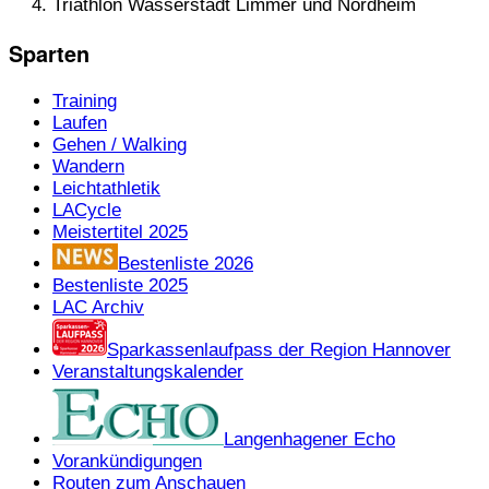
Triathlon Wasserstadt Limmer und Nordheim
Sparten
Training
Laufen
Gehen / Walking
Wandern
Leichtathletik
LACycle
Meistertitel 2025
Bestenliste 2026
Bestenliste 2025
LAC Archiv
Sparkassenlaufpass der Region Hannover
Veranstaltungskalender
Langenhagener Echo
Vorankündigungen
Routen zum Anschauen