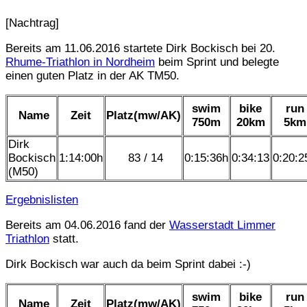
[Nachtrag]
Bereits am 11.06.2016 startete Dirk Bockisch bei 20.
Rhume-Triathlon in Nordheim
beim Sprint und belegte
einen guten Platz in der AK TM50.
swim
bike
run
Name
Zeit
Platz(mw/AK)
750m
20km
5km
Dirk
Bockisch
1:14:00h
83 / 14
0:15:36h
0:34:13
0:20:2
(M50)
Ergebnislisten
Bereits am 04.06.2016 fand der
Wasserstadt Limmer
Triathlon
statt.
Dirk Bockisch war auch da beim Sprint dabei :-)
swim
bike
run
Name
Zeit
Platz(mw/AK)