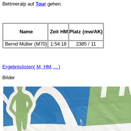
Bettmeralp auf
gehen.
Tour
Name
Zeit HM
Platz (mw/AK)
Bernd Müller (M70)
1:54:18
2385 / 11
Ergebnislisten( M, HM, ...)
Bilder