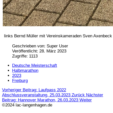
links Bernd Müller mit Vereinskameraden Sven Axenbec
Geschrieben von:
Super User
Veröffentlicht: 28. März 2023
Zugriffe: 1113
Deutsche Meisterschaft
Halbmarathon
2023
Freiburg
Vorheriger Beitrag: Laufpass 2022
Abschlussveranstaltung, 25.03.2023
Zurück
Nächster
Beitrag: Hannover Marathon, 26.03.2023
Weiter
©2024 lac-langenhagen.de