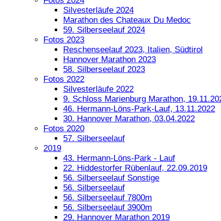
Fotos 2024
Silvesterläufe 2024
Marathon des Chateaux Du Medoc
59. Silberseelauf 2024
Fotos 2023
Reschenseelauf 2023, Italien, Südtirol
Hannover Marathon 2023
58. Silberseelauf 2023
Fotos 2022
Silvesterläufe 2022
9. Schloss Marienburg Marathon, 19.11.20
46. Hermann-Löns-Park-Lauf, 13.11.2022
30. Hannover Marathon, 03.04.2022
Fotos 2020
57. Silberseelauf
2019
43. Hermann-Löns-Park - Lauf
22. Hiddestorfer Rübenlauf, 22.09.2019
56. Silberseelauf Sonstige
56. Silberseelauf
56. Silberseelauf 7800m
56. Silberseelauf 3900m
29. Hannover Marathon 2019