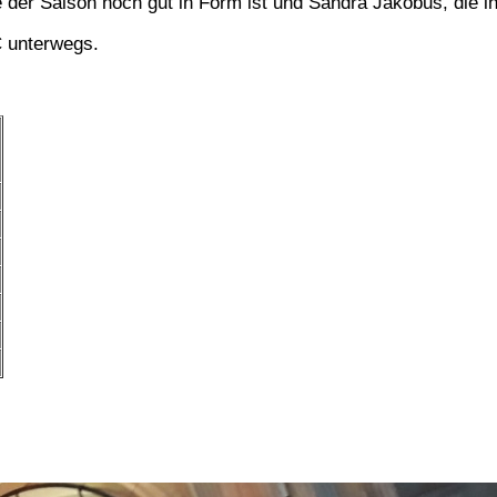
der Saison noch gut in Form ist und Sandra Jakobus, die ih
 unterwegs.