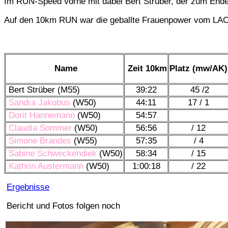
Im RUN-Speed vorne mit dabei Bert Strüber, der zum Ende 
Auf den 10km RUN war die geballte Frauenpower vom LAC
Name
Zeit 10km
Platz (mw/AK)
Bert Strüber (M55)
39:22
45 /2
Sandra Jakobus
(W50)
44:11
17 / 1
Dorit Hannemann
(W50)
54:57
Claudia Sommer
(W50)
56:56
/ 12
Simone Brandes
(W55)
57:35
/ 4
Sabine Schweckendiek
(W50)
58:34
/ 15
Kathrin Austermann
(W50)
1:00:18
/ 22
Ergebnisse
Bericht und Fotos folgen noch