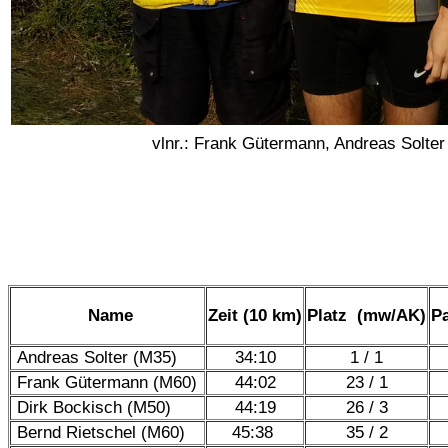
vlnr.: Frank Gütermann, Andreas Solter
Name
Zeit (10 km)
Platz (mw/AK)
P
Andreas Solter (M35)
34:10
1 / 1
Frank Gütermann (M60)
44:02
23 / 1
Dirk Bockisch (M50)
44:19
26 / 3
Bernd Rietschel (M60)
45:38
35 / 2