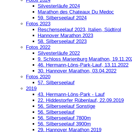
Fotos 2024
Silvesterläufe 2024
Marathon des Chateaux Du Medoc
59. Silberseelauf 2024
Fotos 2023
Reschenseelauf 2023, Italien, Südtirol
Hannover Marathon 2023
58. Silberseelauf 2023
Fotos 2022
Silvesterläufe 2022
9. Schloss Marienburg Marathon, 19.11.20
46. Hermann-Löns-Park-Lauf, 13.11.2022
30. Hannover Marathon, 03.04.2022
Fotos 2020
57. Silberseelauf
2019
43. Hermann-Löns-Park - Lauf
22. Hiddestorfer Rübenlauf, 22.09.2019
56. Silberseelauf Sonstige
56. Silberseelauf
56. Silberseelauf 7800m
56. Silberseelauf 3900m
29. Hannover Marathon 2019