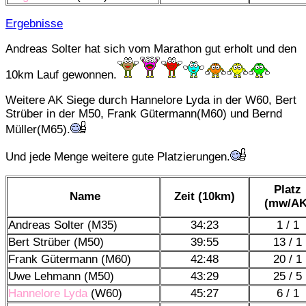
Ergebnisse
Andreas Solter hat sich vom Marathon gut erholt und den
10km Lauf gewonnen.
Weitere AK Siege durch Hannelore Lyda in der W60, Bert
Strüber in der M50, Frank Gütermann(M60) und Bernd
Müller(M65).
Und jede Menge weitere gute Platzierungen.
Platz
Name
Zeit (10km)
(mw/AK
Andreas Solter (M35)
34:23
1 / 1
Bert Strüber (M50)
39:55
13 / 1
Frank Gütermann (M60)
42:48
20 / 1
Uwe Lehmann (M50)
43:29
25 / 5
Hannelore Lyda
(W60)
45:27
6 / 1