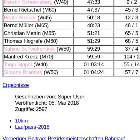
Kerstin Schoeneberg
(W40)
47:33
9 / 2
Bernd Rietschel (M60)
47:37
45 / 3
Beate Strüber
(W45)
50:18
12 / 3
Bernd Müller (M65)
48:23
48 / 1
Christian Mettin (M55)
51:21
65 / 5
Thomas Hogrefe (M60)
51:29
68 / 5
Sabine Schwekendiek
(W50)
59:29
37 / 4
Manfred Krenz (M70)
59:59
104 / 2
Tanja Sippel
(W40)
01:03:14
55 / 14
Simone Brandes
(W50)
01:04:24
57 / 7
Ergebnisse
Geschrieben von:
Super User
Veröffentlicht: 05. Mai 2018
Zugriffe: 2597
10km
Laufpass-2018
Vorheriger Beitrag: Bezirksmeisterschaften Bahnlauf,