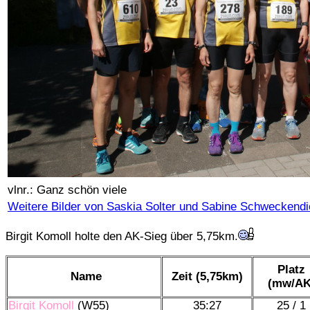
vlnr.: Ganz schön viele
Weitere Bilder von Saskia Solter und Sabine Schweckend
Birgit Komoll holte den AK-Sieg über 5,75km.
Platz
Name
Zeit (5,75km)
(mw/AK
Birgit Komoll
(W55)
35:27
25 / 1