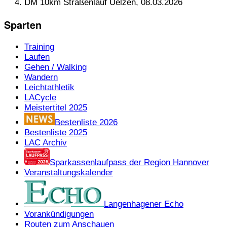
DM 10km Straßenlauf Uelzen, 08.03.2026
Sparten
Training
Laufen
Gehen / Walking
Wandern
Leichtathletik
LACycle
Meistertitel 2025
Bestenliste 2026
Bestenliste 2025
LAC Archiv
Sparkassenlaufpass der Region Hannover
Veranstaltungskalender
Langenhagener Echo
Vorankündigungen
Routen zum Anschauen