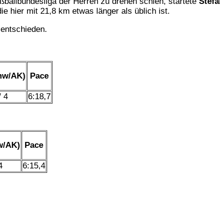
ßballbundesliga der Herren zu drehen schien, startete
Stefa
e hier mit 21,8 km etwas länger als üblich ist.
 entschieden.
mw/AK)
Pace
/ 4
6:18,7
w/AK)
Pace
4
6:15,4