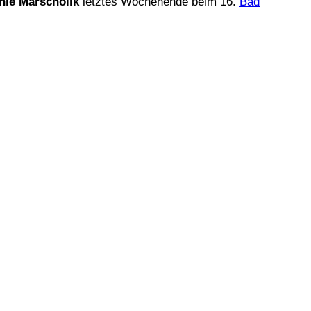
nie Marscholik
letztes Wochenende beim 16.
Bad