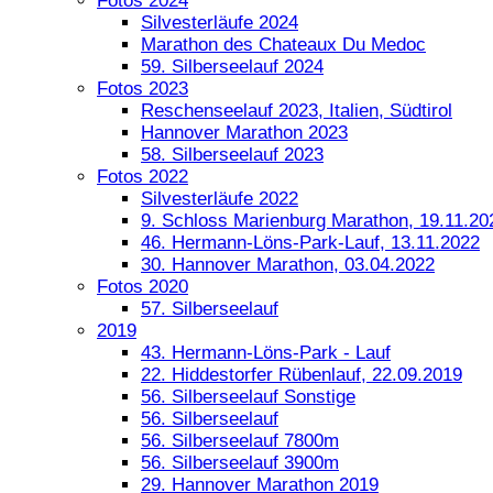
Fotos 2024
Silvesterläufe 2024
Marathon des Chateaux Du Medoc
59. Silberseelauf 2024
Fotos 2023
Reschenseelauf 2023, Italien, Südtirol
Hannover Marathon 2023
58. Silberseelauf 2023
Fotos 2022
Silvesterläufe 2022
9. Schloss Marienburg Marathon, 19.11.20
46. Hermann-Löns-Park-Lauf, 13.11.2022
30. Hannover Marathon, 03.04.2022
Fotos 2020
57. Silberseelauf
2019
43. Hermann-Löns-Park - Lauf
22. Hiddestorfer Rübenlauf, 22.09.2019
56. Silberseelauf Sonstige
56. Silberseelauf
56. Silberseelauf 7800m
56. Silberseelauf 3900m
29. Hannover Marathon 2019