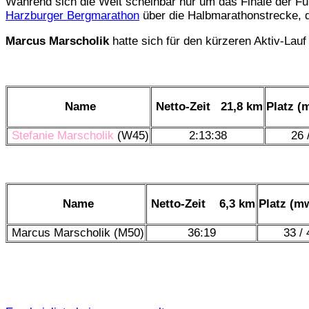
Während sich die Welt scheinbar nur um das Finale der Fu
Harzburger Bergmarathon
über die Halbmarathonstrecke, di
Marcus Marscholik
hatte sich für den kürzeren Aktiv-Lauf
Name
Netto-Zeit 21,8 km
Platz (
Stefanie Marscholik
(W45)
2:13:38
26 
Name
Netto-Zeit 6,3 km
Platz (m
Marcus Marscholik (M50)
36:19
33 / 