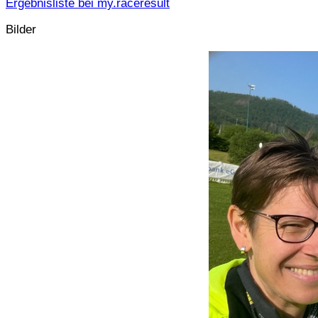
Ergebnisliste bei my.raceresult
Bilder