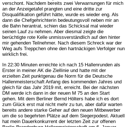
verschont. Nachdem bereits zwei Verwarnungen für mich
an der Anzeigetafel prangten und eine dritte zur
Disqualifikation geführt hätte, wurde es wieder eng. Als
dann die Chefgehrichterin bedeutungsvoll neben mir an
die Bahn herantrat, schien das Schicksal mal wieder
seinen Lauf zu nehmen. Aber diesmal zeigte die
berüchtigte rote Kelle unmissverständlich auf den hinter
mir gehenden Teilnehmer. Nach diesem Schreck war der
Weg aufs Treppchen ohne den hartnäckigen Verfolger nun
wirklich frei.
In 22:30 Minuten erreichte ich nach 15 Hallenrunden als
Erster in meiner AK die Ziellinie und hatte mit der
erzielten Zeit punktgenau die Norm für die Deutsche
Hallenmeisterschaft Anfang des kommenden Jahres und
gleich für das Jahr 2019 mit, erreicht. Bei der nächsten
DM werde ich dann in der neuen M 75 an den Start
gehen. Mit dem Berliner Bernd Hölters habe ich es dort
zum Glück erst mal nicht mehr zu tun, aber dafür warten
bereits andere starke Geher auf den neuen Mitbewerber
um die so begehrten Plätze auf dem Siegerpodest. Aktuell
hat mein Dauerkonkurrent der letzten Zeit zur offenen