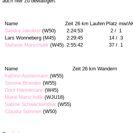
auch hier zu bewältigen.
Name
Zeit 26 km Laufen
Platz mw/A
Sandra Jakobus
(W50)
2:24:53
2 / 1
Lars Wonneberg (M45)
2:29:45
14 / 3
Stefanie Marscholik
(W45)
2:55:42
37 / 1
Name
Zeit 26 km Wandern
Kathrin Austermann
(W55)
Simone Brandes
(W55)
Dorit Hannemann
(W45)
Marie Marscholik
(WJU18)
Sabine Schweckendiek
(W55)
Claudia Sommer
(W50)