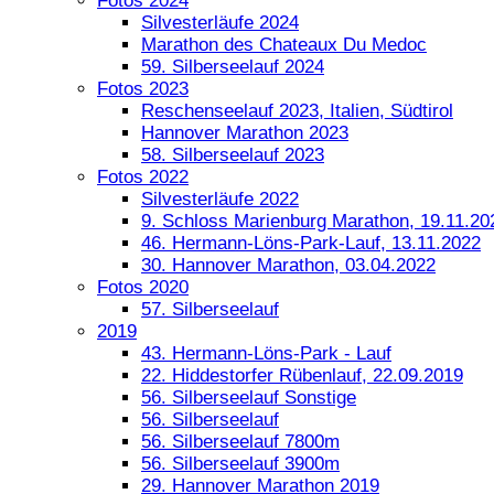
Fotos 2024
Silvesterläufe 2024
Marathon des Chateaux Du Medoc
59. Silberseelauf 2024
Fotos 2023
Reschenseelauf 2023, Italien, Südtirol
Hannover Marathon 2023
58. Silberseelauf 2023
Fotos 2022
Silvesterläufe 2022
9. Schloss Marienburg Marathon, 19.11.20
46. Hermann-Löns-Park-Lauf, 13.11.2022
30. Hannover Marathon, 03.04.2022
Fotos 2020
57. Silberseelauf
2019
43. Hermann-Löns-Park - Lauf
22. Hiddestorfer Rübenlauf, 22.09.2019
56. Silberseelauf Sonstige
56. Silberseelauf
56. Silberseelauf 7800m
56. Silberseelauf 3900m
29. Hannover Marathon 2019