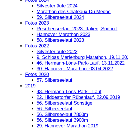
Fotos 2024
Silvesterläufe 2024
Marathon des Chateaux Du Medoc
59. Silberseelauf 2024
Fotos 2023
Reschenseelauf 2023, Italien, Südtirol
Hannover Marathon 2023
58. Silberseelauf 2023
Fotos 2022
Silvesterläufe 2022
9. Schloss Marienburg Marathon, 19.11.20
46. Hermann-Löns-Park-Lauf, 13.11.2022
30. Hannover Marathon, 03.04.2022
Fotos 2020
57. Silberseelauf
2019
43. Hermann-Löns-Park - Lauf
22. Hiddestorfer Rübenlauf, 22.09.2019
56. Silberseelauf Sonstige
56. Silberseelauf
56. Silberseelauf 7800m
56. Silberseelauf 3900m
29. Hannover Marathon 2019