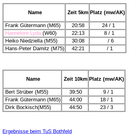
Name
Zeit 5km
Platz (mw/AK)
Frank Gütermann (M65)
20:58
24 / 1
Hannelore Lyda
(W60)
22:13
8 / 1
Heiko Niedziella (M55)
30:08
/ 6
Hans-Peter Damitz (M75)
42:21
/ 1
Name
Zeit 10km
Platz (mw/AK)
Bert Strüber (M55)
39:50
9 / 1
Frank Gütermann (M65)
44:00
18 / 1
Dirk Bockisch(M55)
44:50
23 / 3
Ergebnisse beim TuS Bothfeld