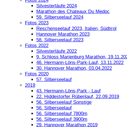
Fotos 2024
Silvesterläufe 2024
Marathon des Chateaux Du Medoc
59. Silberseelauf 2024
Fotos 2023
Reschenseelauf 2023, Italien, Südtirol
Hannover Marathon 2023
58. Silberseelauf 2023
Fotos 2022
Silvesterläufe 2022
9. Schloss Marienburg Marathon, 19.11.20
46. Hermann-Löns-Park-Lauf, 13.11.2022
30. Hannover Marathon, 03.04.2022
Fotos 2020
57. Silberseelauf
2019
43. Hermann-Löns-Park - Lauf
22. Hiddestorfer Rübenlauf, 22.09.2019
56. Silberseelauf Sonstige
56. Silberseelauf
56. Silberseelauf 7800m
56. Silberseelauf 3900m
29. Hannover Marathon 2019