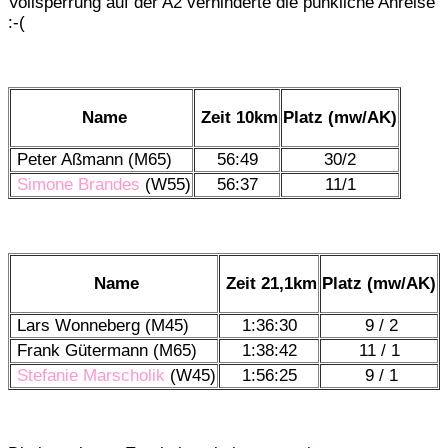
Vollsperrung auf der A2 verhinderte die pünkliche Anreise
:-(
Name
Zeit 10km
Platz (mw/AK)
Peter Aßmann (M65)
56:49
30/2
Simone Brandes
(W55)
56:37
11/1
Name
Zeit 21,1km
Platz (mw/AK)
Lars Wonneberg (M45)
1:36:30
9 / 2
Frank Gütermann (M65)
1:38:42
11 / 1
Stefanie Marscholik
(W45)
1:56:25
9 / 1