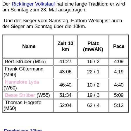
Der
Ricklinger Volkslauf
hat eine lange Tradition: er wird
am Sonntag zum 28. Mal ausgetragen.
Und der Sieger vom Samstag, Haftom Weldaj,ist auch
der Sieger am Sonntag über die 10km.
Zeit 10
Platz
Name
Pace
km
(mw/AK)
Bert Strüber (M55)
41:27
16 / 2
4:09
Frank Gütermann
43:06
22 / 1
4:19
(M60)
Hannelore Lyda
46:40
10 / 2
4:40
(W60)
Beate Strüber
(W55)
51:34
19 / 3
5:09
Thomas Hogrefe
52:04
62 / 4
5:12
(M60)