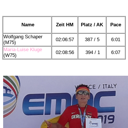
Name
Zeit HM
Platz / AK
Pace
Wolfgang Schaper
02:06:57
387 / 5
6:01
(M75)
Maria-Luise Kluge
02:08:56
394 / 1
6:07
(W75)