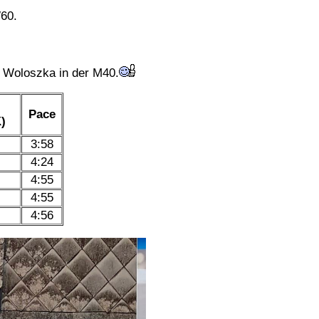
W60.
k Woloszka in der M40.
Pace
)
3:58
4:24
4:55
4:55
4:56