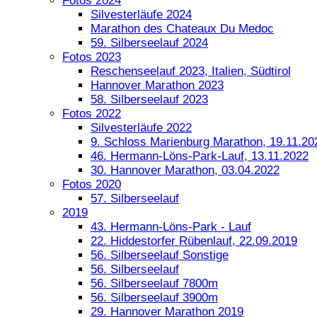
Fotos 2024
Silvesterläufe 2024
Marathon des Chateaux Du Medoc
59. Silberseelauf 2024
Fotos 2023
Reschenseelauf 2023, Italien, Südtirol
Hannover Marathon 2023
58. Silberseelauf 2023
Fotos 2022
Silvesterläufe 2022
9. Schloss Marienburg Marathon, 19.11.20
46. Hermann-Löns-Park-Lauf, 13.11.2022
30. Hannover Marathon, 03.04.2022
Fotos 2020
57. Silberseelauf
2019
43. Hermann-Löns-Park - Lauf
22. Hiddestorfer Rübenlauf, 22.09.2019
56. Silberseelauf Sonstige
56. Silberseelauf
56. Silberseelauf 7800m
56. Silberseelauf 3900m
29. Hannover Marathon 2019