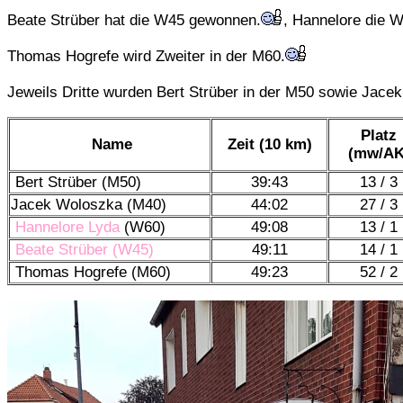
Beate Strüber hat die W45 gewonnen.
, Hannelore die 
Thomas Hogrefe wird Zweiter in der M60.
Jeweils Dritte wurden Bert Strüber in der M50 sowie Jace
Platz
Name
Zeit (10 km)
(mw/AK
Bert Strüber (M50)
39:43
13 / 3
Jacek Woloszka (M40)
44:02
27 / 3
Hannelore Lyda
(W60)
49:08
13 / 1
Beate Strüber
(W45)
49:11
14 / 1
Thomas Hogrefe (M60)
49:23
52 / 2