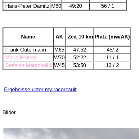
Hans-Peter Damitz
M80
49:20
56 / 1
Name
AK
Zeit 10 km
Platz (mw/AK)
Frank Gütermann
M65
47:52
45/ 2
Maria Prümm
W70
52:22
11 / 1
Stefanie Marschollik
W45
53:50
13 / 2
Ergebnisse unter my.raceresult
Bilder