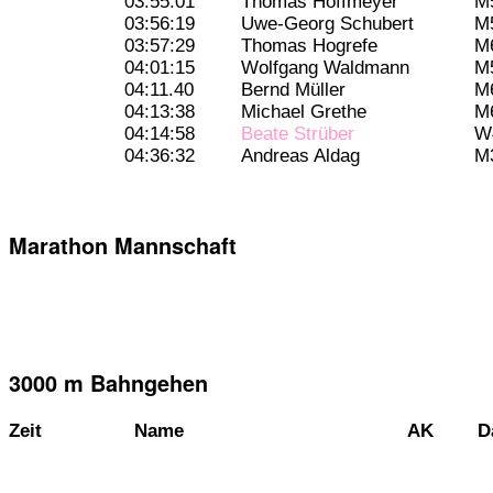
03:55:01
Thomas Hoffmeyer
M
03:56:19
Uwe-Georg Schubert
M
03:57:29
Thomas Hogrefe
M
04:01:15
Wolfgang Waldmann
M
04:11.40
Bernd Müller
M
04:13:38
Michael Grethe
M
04:14:58
Beate Strüber
W
04:36:32
Andreas Aldag
M
Marathon Mannschaft
3000 m Bahngehen
Zeit
Name
AK
D