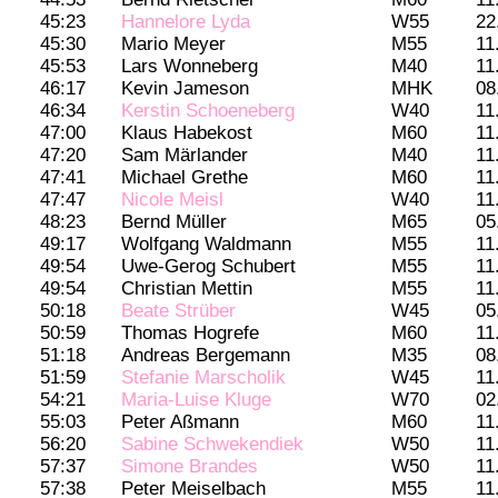
45:23
Hannelore Lyda
W55
22
45:30
Mario Meyer
M55
11
45:53
Lars Wonneberg
M40
11
46:17
Kevin Jameson
MHK
08
46:34
Kerstin Schoeneberg
W40
11
47:00
Klaus Habekost
M60
11
47:20
Sam Märlander
M40
11
47:41
Michael Grethe
M60
11
47:47
Nicole Meisl
W40
11
48:23
Bernd Müller
M65
05
49:17
Wolfgang Waldmann
M55
11
49:54
Uwe-Gerog Schubert
M55
11
49:54
Christian Mettin
M55
11
50:18
Beate Strüber
W45
05
50:59
Thomas Hogrefe
M60
11
51:18
Andreas Bergemann
M35
08
51:59
Stefanie Marscholik
W45
11
54:21
Maria-Luise Kluge
W70
02
55:03
Peter Aßmann
M60
11
56:20
Sabine Schwekendiek
W50
11
57:37
Simone Brandes
W50
11
57:38
Peter Meiselbach
M55
11