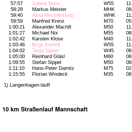
57:57
Sabine Buss
W55
11
58:28
Markus Meister
MHK
08
59:40
Alina Mecklenburg
WHK
11
59:59
Manfred Krenz
M70
05
1:00:21
Alexander Machill
M50
11
1:01:27
Michael Nix
M55
08
1:02:42
Karsten Klose
M40
11
1:03:46
Birgit Komoll
W55
11
1:04:02
Tanja Sippel
W45
08
1:05:00
Reinhard Gläsl
M60
08
1:09:55
Stefan Sippel
M50
08
1:11:10
Hans-Peter Damitz
M75
02
1:15:55
Florian Windeck
M35
08
1) Langenhagen-läuft
10 km Straßenlauf Mannschaft