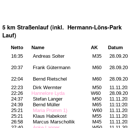
5 km Straßenlauf (inkl. Hermann-Löns-Park
Lauf)
Netto
Name
AK
Datum
16:35
Andreas Solter
M35
28.09.20
20:37
Frank Gütermann
M60
28.09.20
22:04
Bernd Rietschel
M60
28.09.20
22:23
Dirk Wermter
M50
11.11.20
22:26
Hannelore Lyda
W60
28.09.20
24:37
Stefan Langer
M50
11.11.20
24:39
Bernd Müller
M65
11:11:20
25:21
Maria Prümm 1)
W60
11.11.20
25:21
Klaus Habekost
M55
11.11.20
26:58
Marcus Marschollik
M45
11.11.20
27:40
Anke Langer
W50
11.11.20