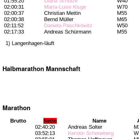
01:55:20
Diana Schulze
W40
02:00:31
Maria-Luise Kluge
W70
02:00:37
Christian Mettin
M55
02:00:38
Bernd Müller
M65
02:11:52
Daniela Paschköwitz
W50
02:17:33
Andreas Schürmann
M55
1) Langenhagen-läuft
Halbmarathon Mannschaft
Marathon
Brutto
Netto
Name
02:40:20
Andreas Solter
M
03:52:13
Kerstin Schoneberg
W