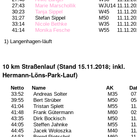
27:43
Marie Marschollik
WJU14
11.11.20
30:23
Tanja Sippel
W45
11.11.20
31:27
Stefan Sippel
M50
11.11.20
33:14
Nicole Bethke
W35
11.11.20
41:14
Monika Fesche
W55
11.11.20
1) Langenhagen-läuft
10 km Straßenlauf (Stand 15.11.2018; inkl.
Hermann-Löns-Park-Lauf)
Netto
Name
AK
Da
33:52
Andreas Solter
M35
07
39:55
Bert Strüber
M50
05
41:04
Tristan Splett
M55
11
41:48
Frank Gütermann
M60
02
43:35
Dirk Bockisch
M50
11
44:05
Steffen Jahnke
M55
11
44:45
Jacek Woloszka
M40
11
44:53
Bernd Rietschel
M60
11