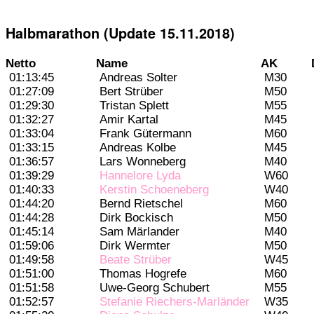
Halbmarathon (Update 15.11.2018)
Netto
Name
AK
01:13:45
Andreas Solter
M30
01:27:09
Bert Strüber
M50
01:29:30
Tristan Splett
M55
01:32:27
Amir Kartal
M45
01:33:04
Frank Gütermann
M60
01:33:15
Andreas Kolbe
M45
01:36:57
Lars Wonneberg
M40
01:39:29
Hannelore Lyda
W60
01:40:33
Kerstin Schoeneberg
W40
01:44:20
Bernd Rietschel
M60
01:44:28
Dirk Bockisch
M50
01:45:14
Sam Märlander
M40
01:59:06
Dirk Wermter
M50
01:49:58
Beate Strüber
W45
01:51:00
Thomas Hogrefe
M60
01:51:58
Uwe-Georg Schubert
M55
01:52:57
Stefanie Riechers-Marländer
W35