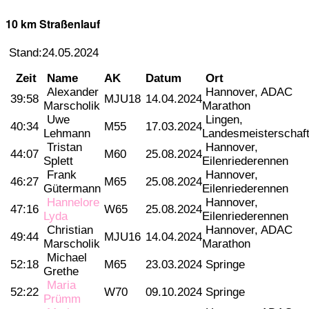
10 km Straßenlauf
Stand:24.05.2024
Zeit
Name
AK
Datum
Ort
Alexander
Hannover, ADAC
39:58
MJU18
14.04.2024
Marscholik
Marathon
Uwe
Lingen,
40:34
M55
17.03.2024
Lehmann
Landesmeisterschaf
Tristan
Hannover,
44:07
M60
25.08.2024
Splett
Eilenriederennen
Frank
Hannover,
46:27
M65
25.08.2024
Gütermann
Eilenriederennen
Hannelore
Hannover,
47:16
W65
25.08.2024
Lyda
Eilenriederennen
Christian
Hannover, ADAC
49:44
MJU16
14.04.2024
Marscholik
Marathon
Michael
52:18
M65
23.03.2024
Springe
Grethe
Maria
52:22
W70
09.10.2024
Springe
Prümm