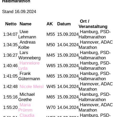
Halbmarathon
Stand 16.09.2024
Ort /
Netto
Name
AK
Datum
Veranstaltung
Uwe
Hamburg, PSD-
1:34:07
M55
15.09.2024
Lehmann
Halbmarathon
Andreas
Hannover, ADAC
1:34:35
M50
14.04.2024
Kolbe
Marathon
Lars
Hamburg, PSD-
1:36:27
M45
15.09.2024
Wonneberg
Halbmarathon
Hannelore
Hamburg, PSD-
1:40:46
W65
15.09.2024
Lyda
Halbmarathon
Frank
Hamburg, PSD-
1:41:05
M65
15.09.2024
Gütermann
Halbmarathon
Hannover, ADAC
1:42:48
Nicole Meisl
W45
14.04.2024
Marathon
Michael
Hamburg, PSD-
1:55:16
M65
15.09.2024
Grethe
Halbmarathon
Maria
Hannover, ADAC
1:55:20
W70
14.04.2024
Prümm
Marathon
Claudia
Hamburg, PSD-